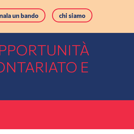
nala un bando
chi siamo
OPPORTUNITÀ
ONTARIATO E