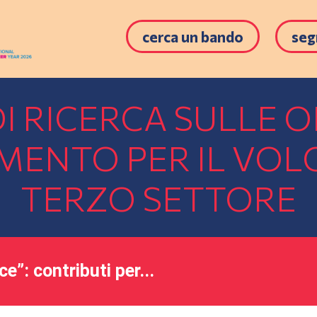
cerca un bando
seg
DI RICERCA SULLE 
AMENTO PER IL VOL
TERZO SETTORE
e”: contributi per...