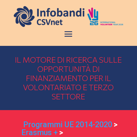
IL MOTORE DI RICERCA SULLE
OPPORTUNITÀ DI
FINANZIAMENTO PER IL
VOLONTARIATO E TERZO
SETTORE
Programmi UE 2014-2020
>
Erasmus +
>